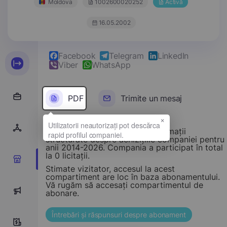
Moldova
1002600020252
Activă
16.05.2002
Facebook
Telegram
LinkedIn
Viber
WhatsApp
PDF
Trimite un mesaj
×
Acest compartiment oferă informații
structurate despre achizițiile companiei pentru
anii 2014-2026. Compania a participat în total
la 0 licitații.
0
Stimate vizitator, accesul la acest
compartiment are loc în baza abonamentului.
Vă rugăm să accesați compartimentul de
0
abonare.
Întrebări și răspunsuri despre abonament
10