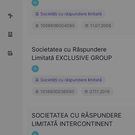
Societăţi cu răspundere limitată
5
1008609004080
11.07.2008
Societatea cu Răspundere
Limitată EXCLUSIVE GROUP
Societăţi cu răspundere limitată
1016600036690
07.11.2016
SOCIETATEA CU RĂSPUNDERE
LIMITATĂ INTERCONTINENT