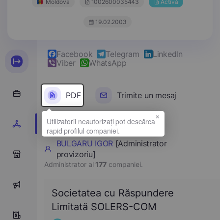
Moldova
1002600035443
Activă
19.02.2003
Facebook
Telegram
LinkedIn
Viber
WhatsApp
PDF
Trimite un mesaj
×
BULGARU IGOR
[Administrator
provizoriu]
0
Administrator al
177
companiei.
0
Societatea cu Răspundere
Limitată SOLERS-COM
5