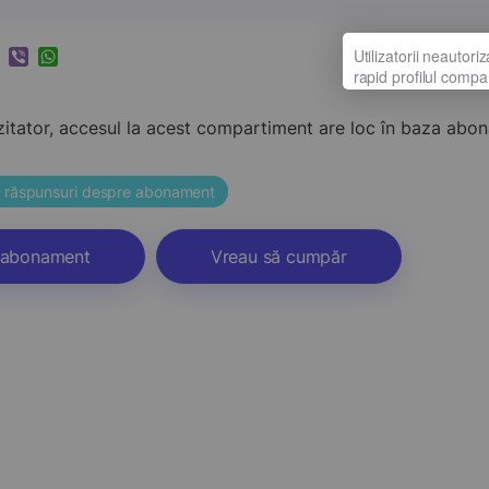
k
ram
nkedIn
Viber
WhatsApp
zitator, accesul la acest compartiment are loc în baza ab
și răspunsuri despre abonament
abonament
Vreau să cumpăr