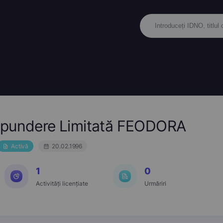
spundere Limitată FEODORA
Activă
20.02.1996
1
0
Activități licențiate
Urmăriri