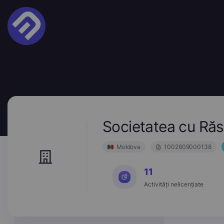
Societatea cu Ră
Moldova
1002609000138
11
Activități nelicențiate