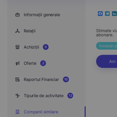
Informații generale
Faceboo
Teleg
Li
Stimate vi
Relații
abonare.
Întrebări 
Achiziții
0
Am 
Oferte
2
Raportul Financiar
10
Tipurile de activitate
12
Companii similare