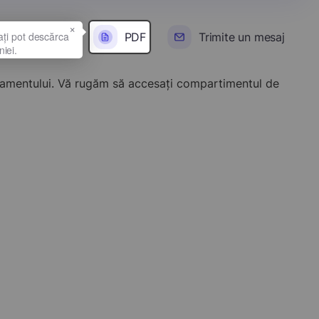
×
PDF
Trimite un mesaj
onamentului. Vă rugăm să accesați compartimentul de