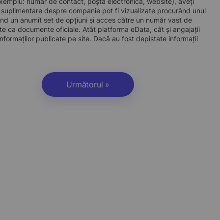
e exemplu: număr de contact, poștă electronică, website), aveți
i suplimentare despre companie pot fi vizualizate procurând unul
d un anumit set de opțiuni și acces către un număr vast de
site ca documente oficiale. Atât platforma eData, cât și angajații
nformaților publicate pe site. Dacă au fost depistate informații
Următorul »