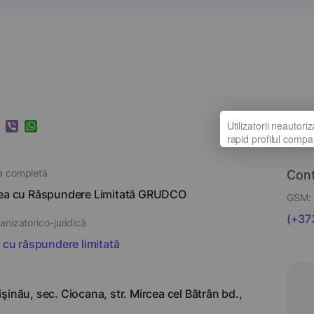
k
ram
nkedIn
Viber
WhatsApp
a completă
Con
tea cu Răspundere Limitată GRUDCO
GSM:
(+373
nizatorico-juridică
i cu răspundere limitată
şinău, sec. Ciocana, str. Mircea cel Bătrân bd.,