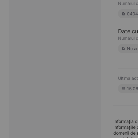
Numărul d
0404
Date cu 
Numărul d
Nu ar
Ultima act
15.0
Informația 
Informațiile
domenii de a