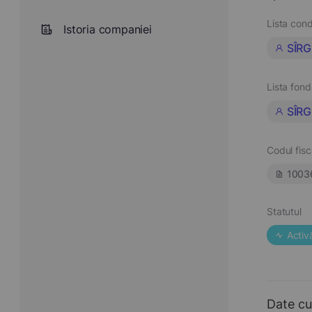
Lista cond
Istoria companiei
SÎRG
Lista fond
SÎRG
Codul fisc
1003
Statutul
Activ
Date cu