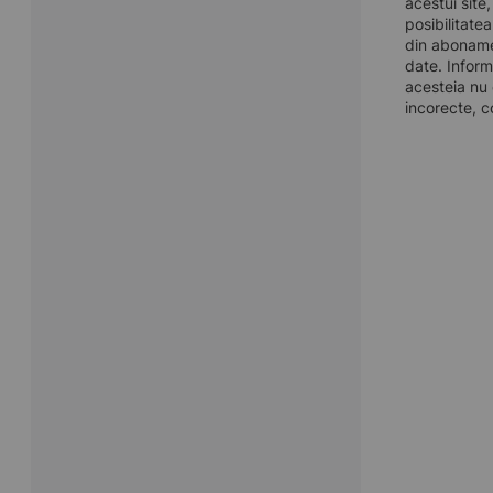
acestui site
posibilitate
din aboname
date. Inform
acesteia nu 
incorecte, c