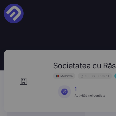
Societatea cu Ră
Moldova
1003600093811
1
Activități nelicențiate