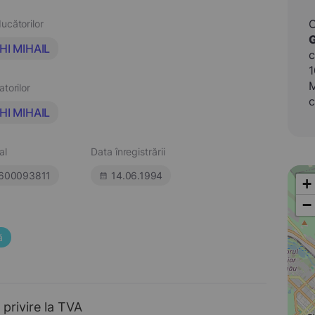
ucătorilor
HI MIHAIL
c
1
M
atorilor
c
HI MIHAIL
al
Data înregistrării
600093811
14.06.1994
+
−
ă
 privire la TVA