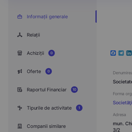
Informații generale
Relații
Achiziții
0
Faceboo
Teleg
Li
Oferte
0
Denumire
Societa
Raportul Financiar
10
Forma orga
Societăţ
Tipurile de activitate
1
Adresa
mun. Chi
Companii similare
3/2