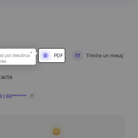
×
PDF
Trimite un mesaj
tacte
 ) 60******
?