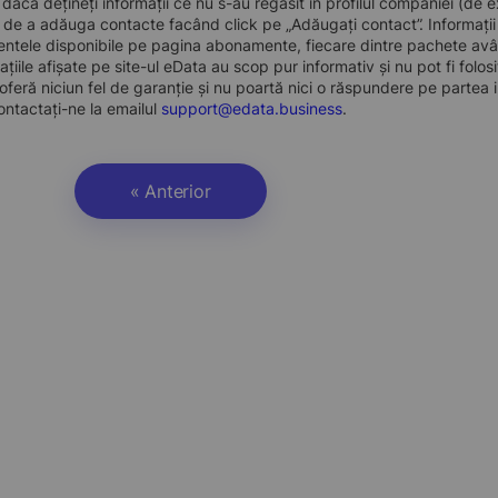
, dacă dețineți informații ce nu s-au regăsit în profilul companiei (d
a de a adăuga contacte facând click pe „Adăugați contact”. Informați
ntele disponibile pe pagina abonamente, fiecare dintre pachete avân
ațiile afișate pe site-ul eData au scop pur informativ și nu pot fi folo
oferă niciun fel de garanție și nu poartă nici o răspundere pe partea i
ontactați-ne la emailul
support@edata.business
.
« Anterior