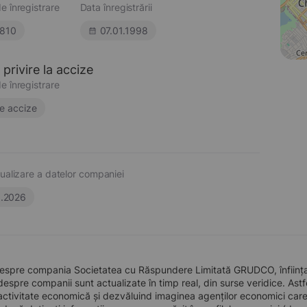
e înregistrare
Data înregistrării
810
07.01.1998
privire la accize
e înregistrare
e accize
ualizare a datelor companiei
6.2026
despre compania Societatea cu Răspundere Limitată GRUDCO, înființat
 despre companii sunt actualizate în timp real, din surse veridice. Astfe
ctivitate economică și dezvăluind imaginea agenților economici care pre