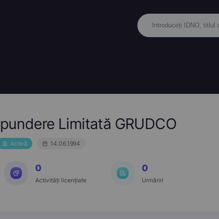
spundere Limitată GRUDCO
Activă
14.06.1994
0
0
Activități licențiate
Urmăriri