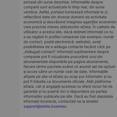
extrasă din surse deschise. Informațiile despre
companii sunt actualizate în timp real, din surse
veridice. Astfel, portalul furnizează informații la zi,
reflectând date din diverse domenii de activitate
economică și dezvăluind imaginea agenților economici
care prezinte interes utilizatorilor eData. În calitate de
utilizator a acestui site, dacă dețineți informații ce nu
s-au regăsit în profilul companiei (de exemplu: număr
de contact, poștă electronică, website), aveți
posibilitatea de a adăuga contacte facând click pe
„Adăugați contact”. Informații suplimentare despre
companie pot fi vizualizate procurând unul din
abonamentele disponibile pe pagina abonamente,
fiecare dintre pachete având un anumit set de opțiuni
și acces către un număr vast de date. Informațiile
afișate pe site-ul eData au scop pur informativ și nu
pot fi folosite ca documente oficiale. Atât platforma
eData, cât și angajații acesteia nu oferă niciun fel de
garanție și nu poartă nici o răspundere pe partea
informaților publicate pe site. Dacă au fost depistate
informații incorecte, contactați-ne la emailul
support@edata.business
.