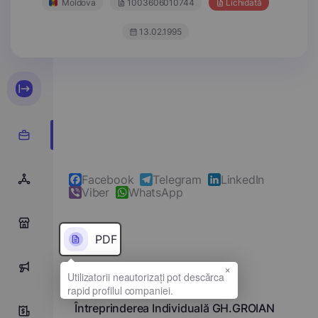
Moldova
1003606010744
Lichidată
13.02.1995
Facebook
Telegram
LinkedIn
Viber
WhatsApp
0
PDF
×
0
Denumirea completă
Întreprinderea Individuală GH.GROIAN
0