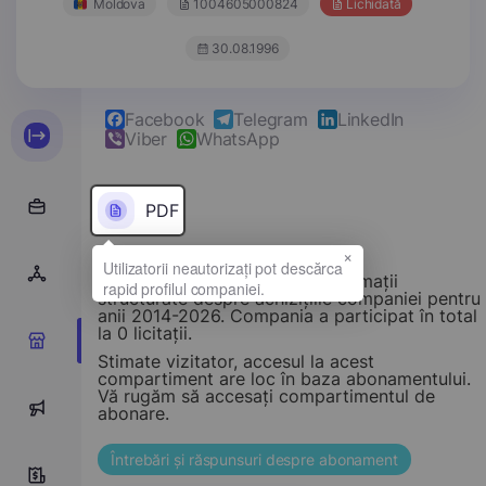
Moldova
1004605000824
Lichidată
30.08.1996
Facebook
Telegram
LinkedIn
Viber
WhatsApp
PDF
×
Acest compartiment oferă informații
structurate despre achizițiile companiei pentru
anii 2014-2026. Compania a participat în total
la 0 licitații.
0
Stimate vizitator, accesul la acest
compartiment are loc în baza abonamentului.
Vă rugăm să accesați compartimentul de
0
abonare.
Întrebări și răspunsuri despre abonament
0