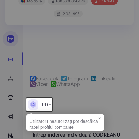
Moldova
1005600056476
Lichidată
12.08.1995
Facebook
Telegram
LinkedIn
Viber
WhatsApp
0
PDF
×
0
Denumirea completă
Întreprinderea Individuală CODREANU
0