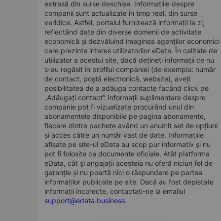
extrasă din surse deschise. Informațiile despre
companii sunt actualizate în timp real, din surse
veridice. Astfel, portalul furnizează informații la zi,
reflectând date din diverse domenii de activitate
economică și dezvăluind imaginea agenților economici
care prezinte interes utilizatorilor eData. În calitate de
utilizator a acestui site, dacă dețineți informații ce nu
s-au regăsit în profilul companiei (de exemplu: număr
de contact, poștă electronică, website), aveți
posibilitatea de a adăuga contacte facând click pe
„Adăugați contact”. Informații suplimentare despre
companie pot fi vizualizate procurând unul din
abonamentele disponibile pe pagina abonamente,
fiecare dintre pachete având un anumit set de opțiuni
și acces către un număr vast de date. Informațiile
afișate pe site-ul eData au scop pur informativ și nu
pot fi folosite ca documente oficiale. Atât platforma
eData, cât și angajații acesteia nu oferă niciun fel de
garanție și nu poartă nici o răspundere pe partea
informaților publicate pe site. Dacă au fost depistate
informații incorecte, contactați-ne la emailul
support@edata.business
.