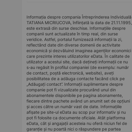
Informația despre compania Întreprinderea Individuală
TATIANA MICRIUCOVA, înființată la data de 21.11.1995,
este extrasă din surse deschise. Informațiile despre
companii sunt actualizate în timp real, din surse
veridice. Astfel, portalul furnizează informații la zi,
reflectând date din diverse domenii de activitate
economică și dezvăluind imaginea agenților economici
care prezinte interes utilizatorilor eData. În calitate de
utilizator a acestui site, dacă dețineți informații ce nu
s-au regăsit în profilul companiei (de exemplu: număr
de contact, poștă electronică, website), aveți
posibilitatea de a adăuga contacte facând click pe
„Adăugați contact”. Informații suplimentare despre
companie pot fi vizualizate procurând unul din
abonamentele disponibile pe pagina abonamente,
fiecare dintre pachete având un anumit set de opțiuni
și acces către un număr vast de date. Informațiile
afișate pe site-ul eData au scop pur informativ și nu
pot fi folosite ca documente oficiale. Atât platforma
eData, cât și angajații acesteia nu oferă niciun fel de
garanție și nu poartă nici o răspundere pe partea