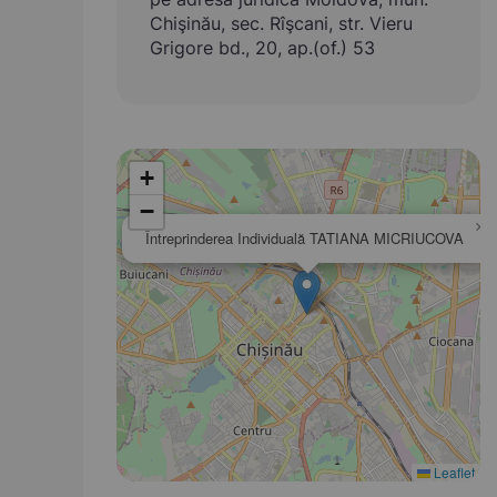
Chişinău, sec. Rîşcani, str. Vieru
Grigore bd., 20, ap.(of.) 53
+
−
×
Întreprinderea Individuală TATIANA MICRIUCOVA
Leaflet