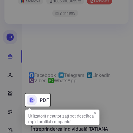
Moldova
1005600062572
Lichidată
21.11.1995
Facebook
Telegram
LinkedIn
Viber
WhatsApp
0
PDF
×
0
Denumirea completă
Întreprinderea Individuală TATIANA
0