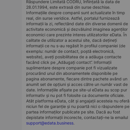
Răspundere Limitată CODRU, înființată la data de
28.01.1994, este extrasă din surse deschise.
Informațiile despre companii sunt actualizate în timp
real, din surse veridice. Astfel, portalul furnizează
informații la zi, reflectând date din diverse domenii de
activitate economică și dezvăluind imaginea agenților
economici care prezinte interes utilizatorilor eData. În
calitate de utilizator a acestui site, dacă dețineți
informații ce nu s-au regăsit în profilul companiei (de
exemplu: număr de contact, poștă electronică,
website), aveți posibilitatea de a adăuga contacte
facând click pe „Adăugați contact”. Informații
suplimentare despre companie pot fi vizualizate
procurând unul din abonamentele disponibile pe
pagina abonamente, fiecare dintre pachete având un
anumit set de opțiuni și acces către un număr vast de
date. Informațiile afișate pe site-ul eData au scop pur
informativ și nu pot fi folosite ca documente oficiale.
Atât platforma eData, cât și angajații acesteia nu oferă
niciun fel de garanție și nu poartă nici o răspundere pe
partea informaților publicate pe site. Dacă au fost
depistate informații incorecte, contactați-ne la emailul
support@edata.business
.