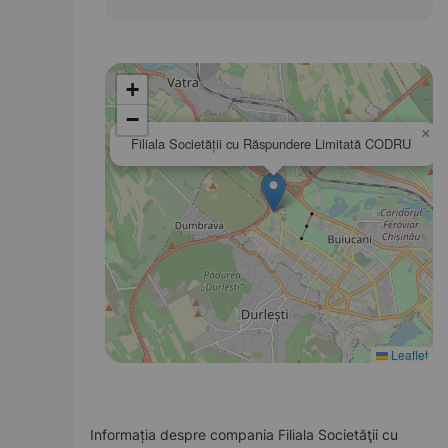
+
−
×
Filiala Societăţii cu Răspundere Limitată CODRU
Leaflet
Informația despre compania Filiala Societăţii cu