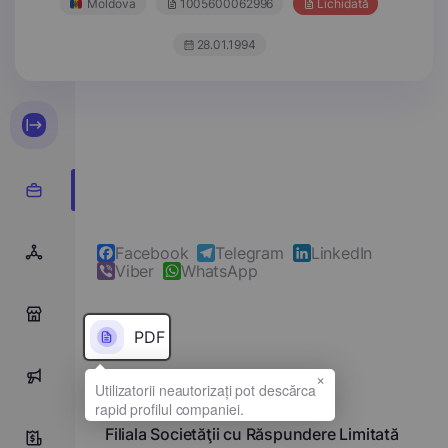
Moldova
1005600062996
Lichidată
28.01.1994
Facebook
Telegram
LinkedIn
Viber
WhatsApp
0
PDF
×
0
Denumirea completă
Filiala Societăţii cu Răspundere Limitată
0