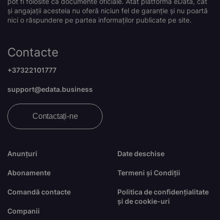
pot fi folosite ca documente oficiale. Atât platforma eData, cât
și angajații acesteia nu oferă niciun fel de garanție și nu poartă
nici o răspundere pe partea informaților publicate pe site.
Contacte
+37322101777
support@edata.business
Contactați-ne
Anunțuri
Date deschise
Abonamente
Termeni și Condiții
Comandă contacte
Politica de confidențialitate
și de cookie-uri
Companii