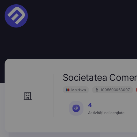
Societatea Come
Moldova
1005600063007
4
Activități nelicențiate