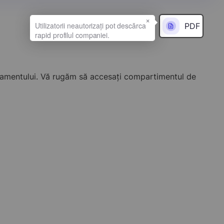
×
PDF
onamentului. Vă rugăm să accesați compartimentul de