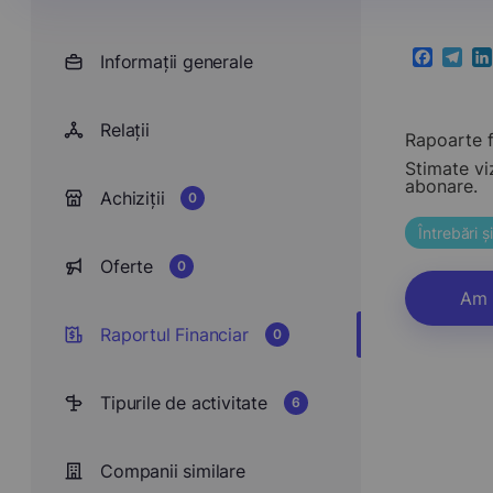
Informații generale
Faceboo
Teleg
Li
Relații
Rapoarte f
Stimate vi
abonare.
Achiziții
0
Întrebări 
Oferte
0
Am 
Raportul Financiar
0
Tipurile de activitate
6
Companii similare