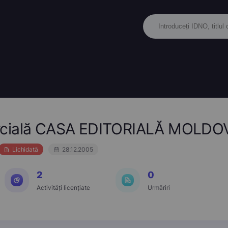
rcială CASA EDITORIALĂ MOLDO
Lichidată
28.12.2005
2
0
Activități licențiate
Urmăriri