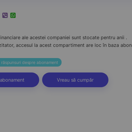
k
ram
nkedIn
Viber
WhatsApp
inanciare ale acestei companiei sunt stocate pentru anii .
zitator, accesul la acest compartiment are loc în baza ab
și răspunsuri despre abonament
abonament
Vreau să cumpăr