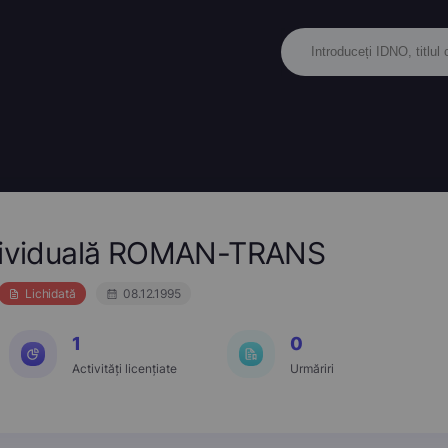
ndividuală ROMAN-TRANS
Lichidată
08.12.1995
1
0
Activități licențiate
Urmăriri