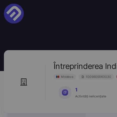
Întreprinderea I
Moldova
1005600063030
1
Activități nelicențiate