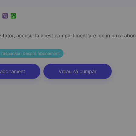
k
ram
nkedIn
Viber
WhatsApp
zitator, accesul la acest compartiment are loc în baza ab
și răspunsuri despre abonament
abonament
Vreau să cumpăr