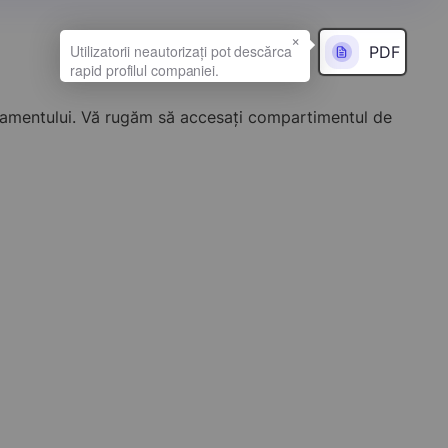
×
PDF
onamentului. Vă rugăm să accesați compartimentul de