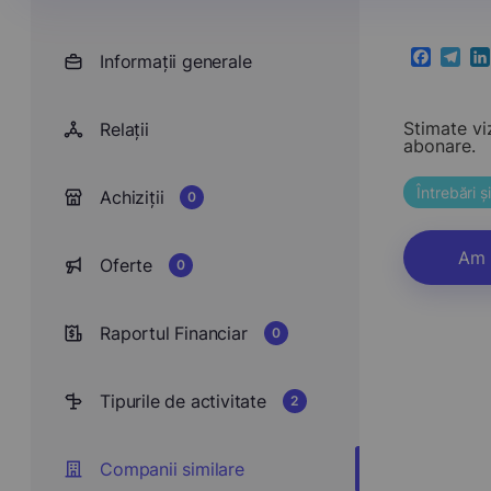
Informații generale
Faceboo
Teleg
Li
Stimate vi
Relații
abonare.
Întrebări 
Achiziții
0
Am 
Oferte
0
Raportul Financiar
0
Tipurile de activitate
2
Companii similare