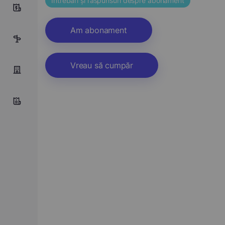
Întrebări și răspunsuri despre abonament
10
Am abonament
5
Vreau să cumpăr