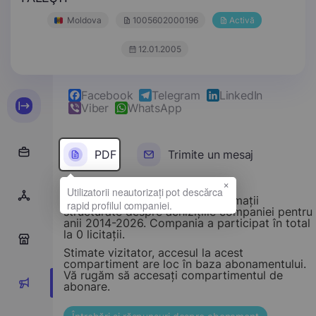
Moldova
1005602000196
Activă
12.01.2005
Facebook
Telegram
LinkedIn
Viber
WhatsApp
PDF
Trimite un mesaj
×
Acest compartiment oferă informații
structurate despre achizițiile companiei pentru
anii 2014-2026. Compania a participat în total
la 0 licitații.
0
Stimate vizitator, accesul la acest
compartiment are loc în baza abonamentului.
Vă rugăm să accesați compartimentul de
0
abonare.