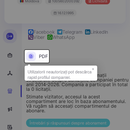
Moldova
1005602000392
Lichidată
16.12.1995
Facebook
Telegram
LinkedIn
Viber
WhatsApp
PDF
×
Acest compartiment oferă informații
structurate despre achizițiile companiei pentru
anii 2014-2026. Compania a participat în total
la 0 licitații.
0
Stimate vizitator, accesul la acest
compartiment are loc în baza abonamentului.
Vă rugăm să accesați compartimentul de
0
abonare.
Întrebări și răspunsuri despre abonament
0