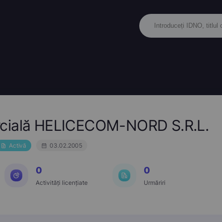
rcială HELICECOM-NORD S.R.L.
Activă
03.02.2005
0
0
Activități licențiate
Urmăriri