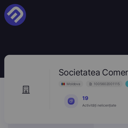
Societatea Come
Moldova
1005602001115
19
Activități nelicențiate