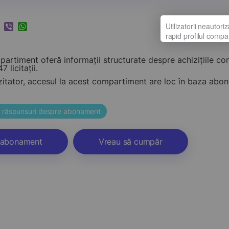
k
ram
nkedIn
Viber
WhatsApp
artiment oferă informații structurate despre achizițiile c
47 licitații.
zitator, accesul la acest compartiment are loc în baza ab
și răspunsuri despre abonament
abonament
Vreau să cumpăr