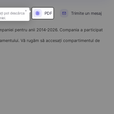
×
PDF
Trimite un mesaj
ompaniei pentru anii 2014-2026. Compania a participat
onamentului. Vă rugăm să accesați compartimentul de