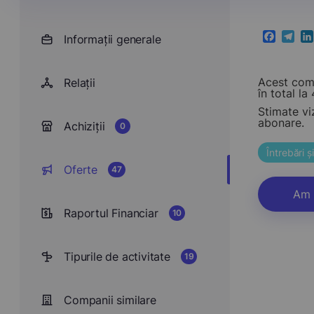
Informații generale
Faceboo
Teleg
Li
Acest comp
Relații
în total la 
Stimate vi
abonare.
Achiziții
0
Întrebări 
Oferte
47
Am 
Raportul Financiar
10
Tipurile de activitate
19
Companii similare