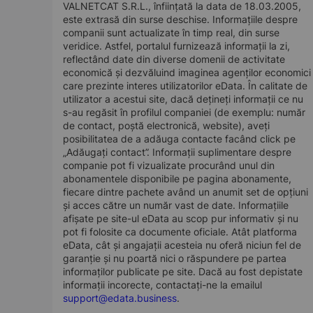
VALNETCAT S.R.L., înființată la data de 18.03.2005,
este extrasă din surse deschise. Informațiile despre
companii sunt actualizate în timp real, din surse
veridice. Astfel, portalul furnizează informații la zi,
reflectând date din diverse domenii de activitate
economică și dezvăluind imaginea agenților economici
care prezinte interes utilizatorilor eData. În calitate de
utilizator a acestui site, dacă dețineți informații ce nu
s-au regăsit în profilul companiei (de exemplu: număr
de contact, poștă electronică, website), aveți
posibilitatea de a adăuga contacte facând click pe
„Adăugați contact”. Informații suplimentare despre
companie pot fi vizualizate procurând unul din
abonamentele disponibile pe pagina abonamente,
fiecare dintre pachete având un anumit set de opțiuni
și acces către un număr vast de date. Informațiile
afișate pe site-ul eData au scop pur informativ și nu
pot fi folosite ca documente oficiale. Atât platforma
eData, cât și angajații acesteia nu oferă niciun fel de
garanție și nu poartă nici o răspundere pe partea
informaților publicate pe site. Dacă au fost depistate
informații incorecte, contactați-ne la emailul
support@edata.business
.