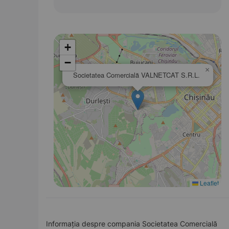
+
−
×
Societatea Comercială VALNETCAT S.R.L.
Leaflet
Informația despre compania Societatea Comercială