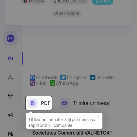
Moldova
1005602002525
Activă
18.03.2005
Facebook
Telegram
LinkedIn
Viber
WhatsApp
0
PDF
Trimite un mesaj
×
0
Denumirea completă
Societatea Comercială VALNETCAT
1