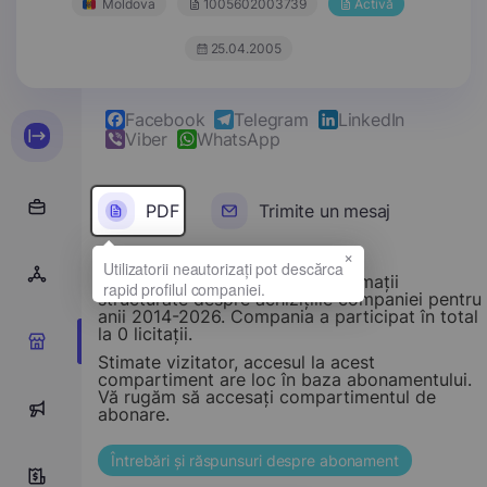
Moldova
1005602003739
Activă
25.04.2005
Facebook
Telegram
LinkedIn
Viber
WhatsApp
PDF
Trimite un mesaj
×
Acest compartiment oferă informații
structurate despre achizițiile companiei pentru
anii 2014-2026. Compania a participat în total
la 0 licitații.
0
Stimate vizitator, accesul la acest
compartiment are loc în baza abonamentului.
Vă rugăm să accesați compartimentul de
0
abonare.
Întrebări și răspunsuri despre abonament
0