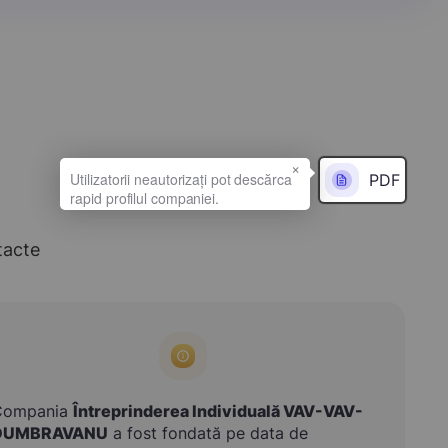
×
PDF
tacte
Compania
Întreprinderea Individuală VAV-VAV-
DUMBRAVANU
a fost fondată pe data de