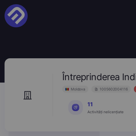
Întreprinderea 
Moldova
1005602004116
11
Activități nelicențiate