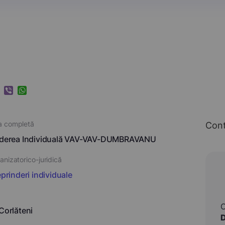
k
ram
nkedIn
Viber
WhatsApp
a completă
Con
inderea Individuală VAV-VAV-DUMBRAVANU
nizatorico-juridică
eprinderi individuale
 Corlăteni