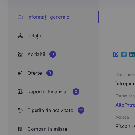
Informații generale
Relații
Achiziții
0
Faceboo
Teleg
Li
Oferte
0
Denumire
Întrepr
Raportul Financiar
0
Forma orga
Alte într
Tipurile de activitate
11
Adresa
Rîşcani,
Companii similare