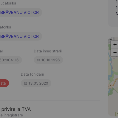
1
ucătorilor
1
BRĂVEANU VICTOR
M
atorilor
BRĂVEANU VICTOR
+
al
Data înregistrării
−
602004116
10.10.1996
Data lichidarii
dată
13.05.2020
 privire la TVA
e înregistrare