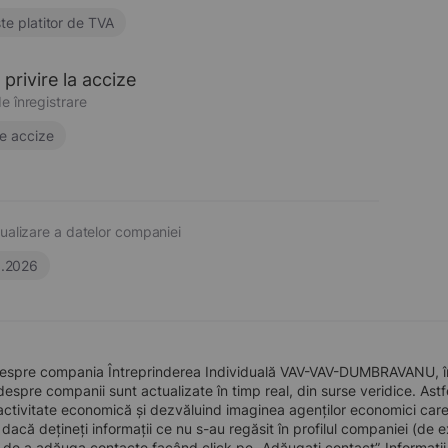
te platitor de TVA
privire la accize
e înregistrare
e accize
ualizare a datelor companiei
6.2026
despre compania Întreprinderea Individuală VAV-VAV-DUMBRAVANU, înfi
 despre companii sunt actualizate în timp real, din surse veridice. Astfe
ctivitate economică și dezvăluind imaginea agenților economici care pre
, dacă dețineți informații ce nu s-au regăsit în profilul companiei (d
a de a adăuga contacte facând click pe „Adăugați contact”. Informați