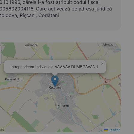
0.10.1996, căreia i-a fost atribuit codul fiscal
005602004116. Care activează pe adresa juridică
oldova, Rîşcani, Corlăteni
×
Întreprinderea Individuală VAV-VAV-DUMBRAVANU
Leaflet