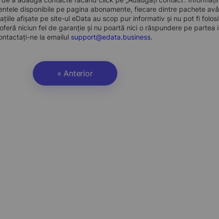
ntele disponibile pe pagina abonamente, fiecare dintre pachete avân
ațiile afișate pe site-ul eData au scop pur informativ și nu pot fi folo
oferă niciun fel de garanție și nu poartă nici o răspundere pe partea i
ontactați-ne la emailul
support@edata.business
.
« Anterior