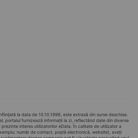
ințată la data de 10.10.1996, este extrasă din surse deschise.
l, portalul furnizează informații la zi, reflectând date din diverse
zinte interes utilizatorilor eData. În calitate de utilizator a
e exemplu: număr de contact, poștă electronică, website), aveți
i suplimentare despre companie pot fi vizualizate procurând unul