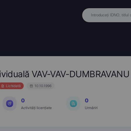
Individuală VAV-VAV-DUMBRAVANU
Lichidată
10.10.1996
0
0
Activități licențiate
Urmăriri