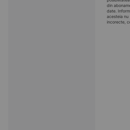
din aboname
date. Inform
acesteia nu 
incorecte, c