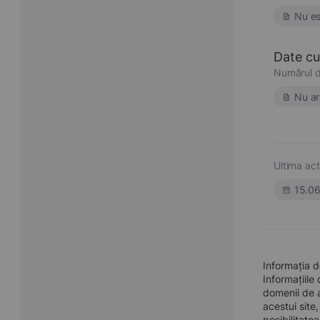
Nu es
Date cu 
Numărul d
Nu ar
Ultima act
15.0
Informația 
Informațiile
domenii de a
acestui site
posibilitate