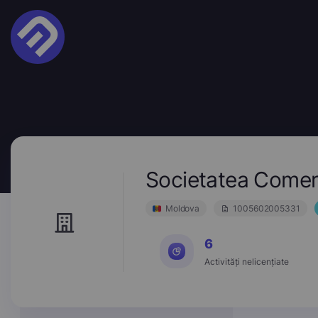
Societatea Comer
Moldova
1005602005331
6
Activități nelicențiate