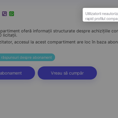
k
ram
nkedIn
Viber
WhatsApp
artiment oferă informații structurate despre achizițiile c
 licitații.
zitator, accesul la acest compartiment are loc în baza ab
și răspunsuri despre abonament
abonament
Vreau să cumpăr