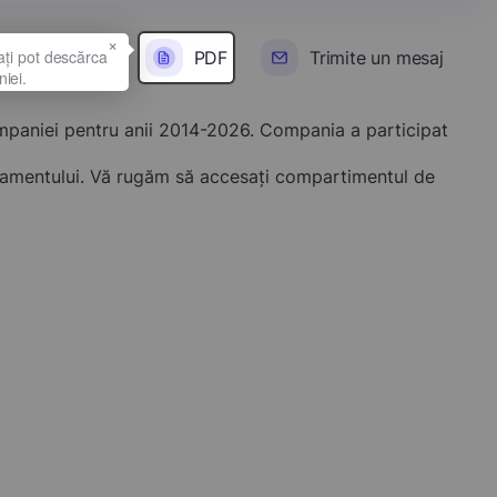
×
PDF
Trimite un mesaj
ompaniei pentru anii 2014-2026. Compania a participat
onamentului. Vă rugăm să accesați compartimentul de