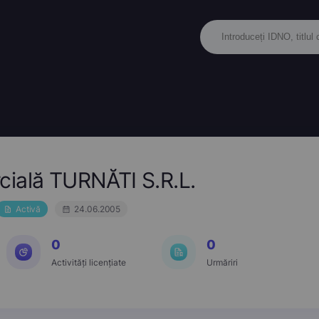
cială TURNĂTI S.R.L.
Activă
24.06.2005
0
0
Activități licențiate
Urmăriri