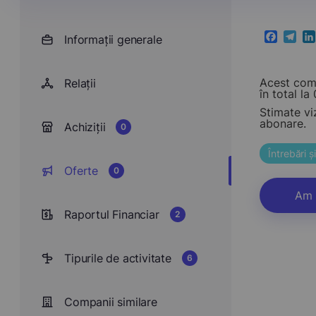
Informații generale
Faceboo
Teleg
Li
Acest comp
Relații
în total la 0
Stimate vi
abonare.
Achiziții
0
Întrebări 
Oferte
0
Am 
Raportul Financiar
2
Tipurile de activitate
6
Companii similare