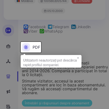
Moldova
1005602005744
Lichidată
05.10.2000
Facebook
Telegram
LinkedIn
Viber
WhatsApp
PDF
×
Acest compartiment oferă informații
structurate despre achizițiile companiei pentru
anii 2014-2026. Compania a participat în total
la 0 licitații.
0
Stimate vizitator, accesul la acest
compartiment are loc în baza abonamentului.
Vă rugăm să accesați compartimentul de
0
abonare.
Întrebări și răspunsuri despre abonament
0