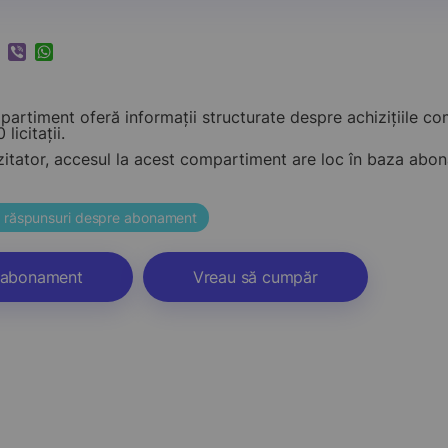
k
ram
nkedIn
Viber
WhatsApp
artiment oferă informații structurate despre achizițiile c
 licitații.
zitator, accesul la acest compartiment are loc în baza ab
și răspunsuri despre abonament
abonament
Vreau să cumpăr