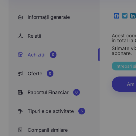
Informații generale
Faceboo
Teleg
Li
Acest comp
Relații
în total la 0
Stimate vi
abonare.
Achiziții
0
Întrebări 
Oferte
0
Am 
Raportul Financiar
0
Tipurile de activitate
5
Companii similare