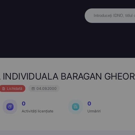
 INDIVIDUALA BARAGAN GHEOR
Lichidată
04.09.2000
0
0
Activități licențiate
Urmăriri