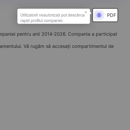
×
PDF
ompaniei pentru anii 2014-2026. Compania a participat
onamentului. Vă rugăm să accesați compartimentul de