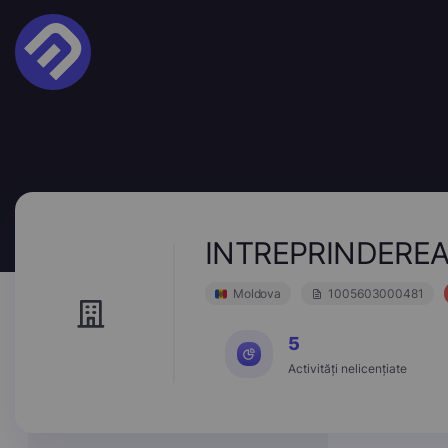
INTREPRINDEREA
Moldova
1005603000481
5
Activități nelicențiate