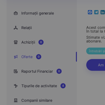
Informații generale
Faceboo
Teleg
Li
Acest comp
Relații
în total la 0
Stimate vi
abonare.
Achiziții
0
Întrebări 
Oferte
0
Am 
Raportul Financiar
0
Tipurile de activitate
4
Companii similare