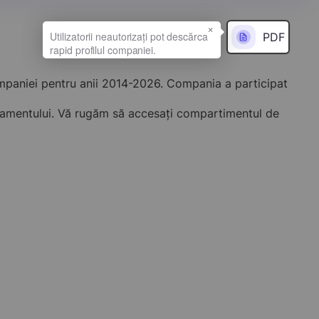
×
PDF
ompaniei pentru anii 2014-2026. Compania a participat
onamentului. Vă rugăm să accesați compartimentul de