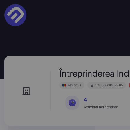
Întreprinderea I
Moldova
1005603002485
4
Activități nelicențiate