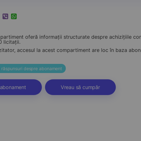
k
ram
nkedIn
Viber
WhatsApp
artiment oferă informații structurate despre achizițiile c
 licitații.
zitator, accesul la acest compartiment are loc în baza ab
și răspunsuri despre abonament
abonament
Vreau să cumpăr