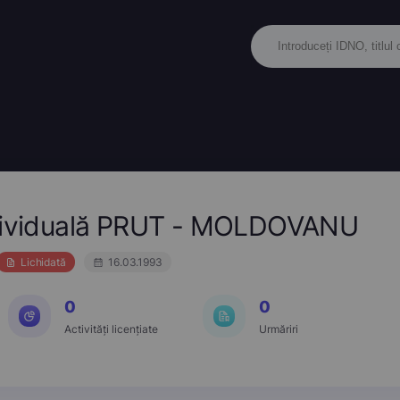
ndividuală PRUT - MOLDOVANU
Lichidată
16.03.1993
0
0
Activități licențiate
Urmăriri