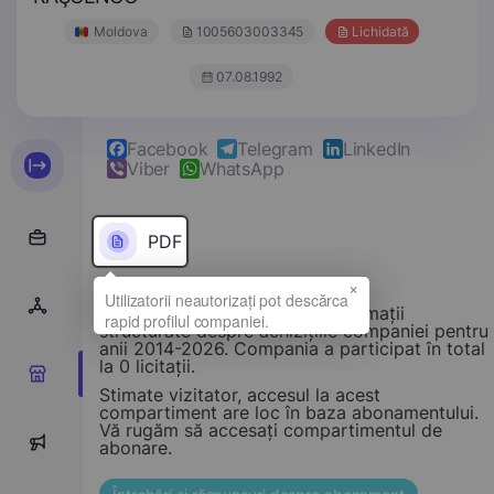
Moldova
1005603003345
Lichidată
07.08.1992
Facebook
Telegram
LinkedIn
Viber
WhatsApp
PDF
×
Acest compartiment oferă informații
structurate despre achizițiile companiei pentru
anii 2014-2026. Compania a participat în total
la 0 licitații.
0
Stimate vizitator, accesul la acest
compartiment are loc în baza abonamentului.
Vă rugăm să accesați compartimentul de
0
abonare.