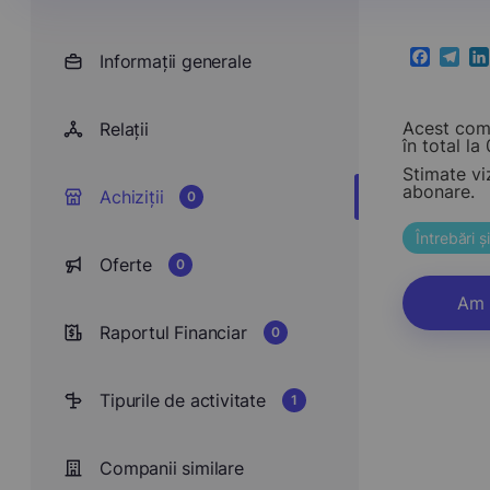
Informații generale
Faceboo
Teleg
Li
Acest comp
Relații
în total la 0
Stimate vi
abonare.
Achiziții
0
Întrebări 
Oferte
0
Am 
Raportul Financiar
0
Tipurile de activitate
1
Companii similare