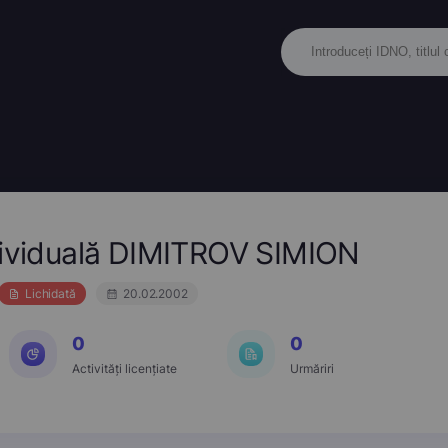
ndividuală DIMITROV SIMION
Lichidată
20.02.2002
0
0
Activități licențiate
Urmăriri