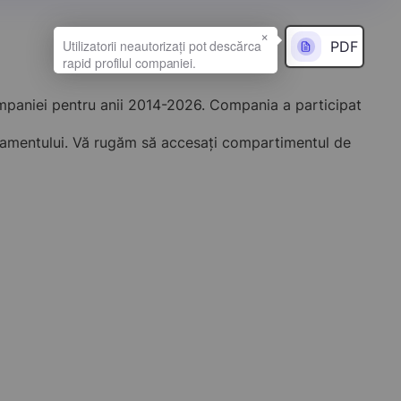
×
PDF
ompaniei pentru anii 2014-2026. Compania a participat
onamentului. Vă rugăm să accesați compartimentul de