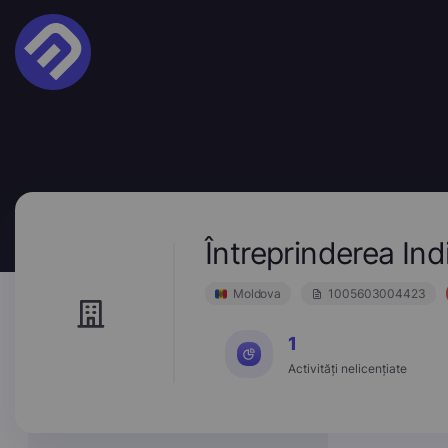
Întreprinderea I
Moldova
1005603004423
1
Activități nelicențiate