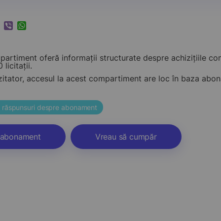
k
ram
nkedIn
Viber
WhatsApp
artiment oferă informații structurate despre achizițiile c
 licitații.
zitator, accesul la acest compartiment are loc în baza ab
și răspunsuri despre abonament
abonament
Vreau să cumpăr