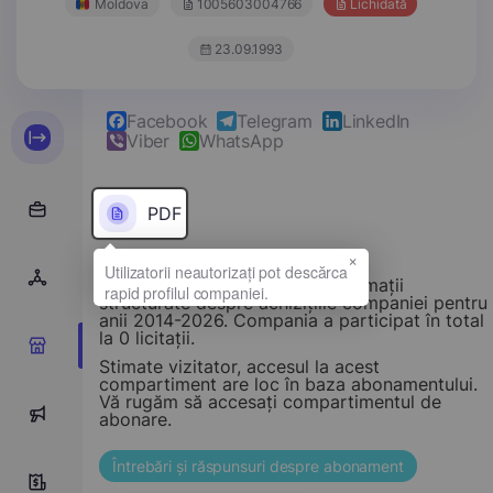
Moldova
1005603004766
Lichidată
23.09.1993
Facebook
Telegram
LinkedIn
Viber
WhatsApp
PDF
×
Acest compartiment oferă informații
structurate despre achizițiile companiei pentru
anii 2014-2026. Compania a participat în total
la 0 licitații.
0
Stimate vizitator, accesul la acest
compartiment are loc în baza abonamentului.
Vă rugăm să accesați compartimentul de
0
abonare.
Întrebări și răspunsuri despre abonament
0