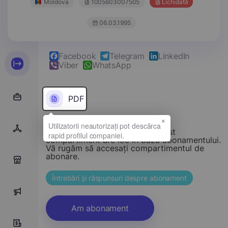
Moldova
1005603007505
Lichidată
06.03.1995
Facebook
Telegram
LinkedIn
Viber
WhatsApp
PDF
×
Stimate vizitator, accesul la acest
compartiment are loc în baza abonamentului.
Vă rugăm să accesați compartimentul de
abonare.
0
Întrebări și răspunsuri despre abonament
0
Am abonament
0