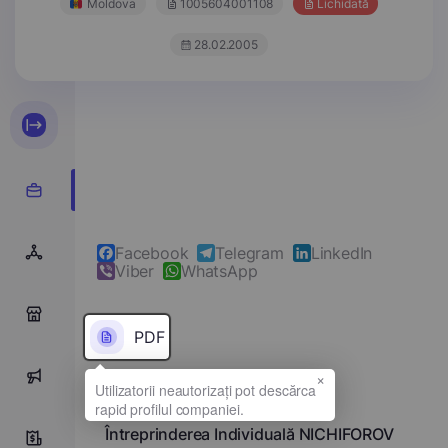
Moldova
1005604001108
Lichidată
28.02.2005
Facebook
Telegram
LinkedIn
Viber
WhatsApp
0
PDF
×
0
Denumirea completă
Întreprinderea Individuală NICHIFOROV
0