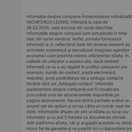
Informația despre compania Întreprinderea Individuală
NICHIFOROV LEONID, înființată la data de
28.02.2005, este extrasă din surse deschise.
Informațiile despre companii sunt actualizate în timp
real, din surse veridice. Astfel, portalul furnizează
informații la zi, reflectând date din diverse domenii de
activitate economică și dezvăluind imaginea agenților
economici care prezinte interes utilizatorilor eData. În
calitate de utilizator a acestui site, dacă dețineți
informații ce nu s-au regăsit în profilul companiei (de
exemplu: număr de contact, poștă electronică,
website), aveți posibilitatea de a adăuga contacte
facând click pe „Adăugați contact”. Informații
suplimentare despre companie pot fi vizualizate
procurând unul din abonamentele disponibile pe
pagina abonamente, fiecare dintre pachete având un
anumit set de opțiuni și acces către un număr vast de
date. Informațiile afișate pe site-ul eData au scop pur
informativ și nu pot fi folosite ca documente oficiale.
Atât platforma eData, cât și angajații acesteia nu oferă
niciun fel de garanție și nu poartă nici o răspundere pe