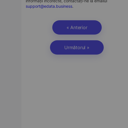
informații incorecte, contactați-ne la emailul
support@edata.business
.
« Anterior
Următorul »