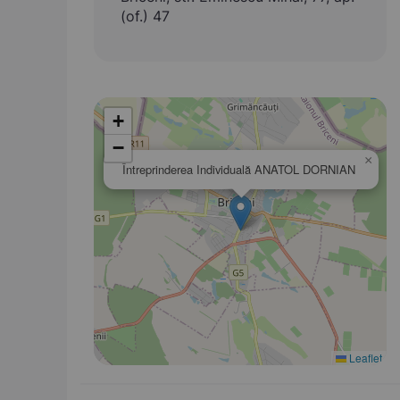
(of.) 47
+
−
×
Întreprinderea Individuală ANATOL DORNIAN
Leaflet