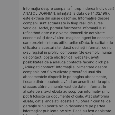
Informația despre compania Întreprinderea Individuală
ANATOL DORNIAN, înființată la data de 14.02.1997,
este extrasă din surse deschise. Informațiile despre
companii sunt actualizate în timp real, din surse
veridice. Astfel, portalul furnizează informații la zi,
reflectând date din diverse domenii de activitate
economică și dezvăluind imaginea agenților economici
care prezinte interes utilizatorilor eData. În calitate de
utilizator a acestui site, dacă dețineți informații ce nu
s-au regăsit în profilul companiei (de exemplu: număr
de contact, poștă electronică, website), aveți
posibilitatea de a adăuga contacte facând click pe
„Adăugați contact”. Informații suplimentare despre
companie pot fi vizualizate procurând unul din
abonamentele disponibile pe pagina abonamente,
fiecare dintre pachete având un anumit set de opțiuni
și acces către un număr vast de date. Informațiile
afișate pe site-ul eData au scop pur informativ și nu
pot fi folosite ca documente oficiale. Atât platforma
eData, cât și angajații acesteia nu oferă niciun fel de
garanție și nu poartă nici o răspundere pe partea
informaților publicate pe site. Dacă au fost depistate