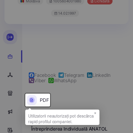
Moldova
1005604001980
Lichidată
14.02.1997
Facebook
Telegram
LinkedIn
Viber
WhatsApp
0
PDF
×
0
Denumirea completă
Întreprinderea Individuală ANATOL
0