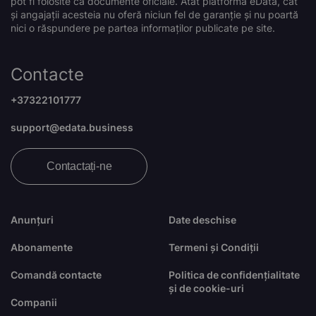
pot fi folosite ca documente oficiale. Atât platforma eData, cât
și angajații acesteia nu oferă niciun fel de garanție și nu poartă
nici o răspundere pe partea informaților publicate pe site.
Contacte
+37322101777
support@edata.business
Contactați-ne
Anunțuri
Date deschise
Abonamente
Termeni și Condiții
Comandă contacte
Politica de confidențialitate
și de cookie-uri
Companii