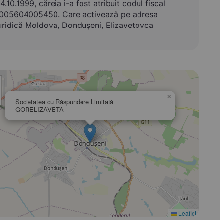
4.10.1999, căreia i-a fost atribuit codul fiscal
005604005450. Care activează pe adresa
uridică Moldova, Donduşeni, Elizavetovca
×
Societatea cu Răspundere Limitată
GORELIZAVETA
Leaflet