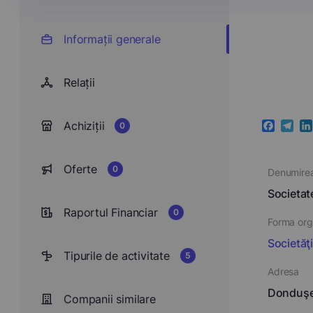
Informații generale
Relații
Achiziții
0
Faceboo
Teleg
Li
Oferte
0
Denumire
Societa
Raportul Financiar
0
Forma orga
Societăţ
Tipurile de activitate
5
Adresa
Donduşen
Companii similare