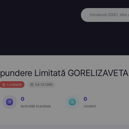
spundere Limitată GORELIZAVETA
Lichidată
04.10.1999
0
0
Activități licențiate
Urmăriri