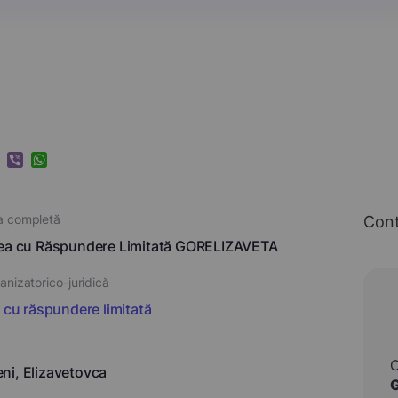
k
ram
nkedIn
Viber
WhatsApp
a completă
Con
tea cu Răspundere Limitată GORELIZAVETA
nizatorico-juridică
i cu răspundere limitată
i, Elizavetovca