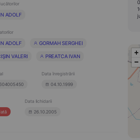
0
ucătorilor
1
IN ADOLF
j
atorilor
IN ADOLF
GORMAH SERGHEI
+
IŞIN VALERI
PREATCA IVAN
−
al
Data înregistrării
604005450
04.10.1999
Data lichidarii
dată
26.10.2005