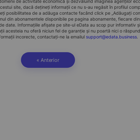
domenii de activitate economică și dezvăluind imaginea agenților econo
 acestui site, dacă dețineți informații ce nu s-au regăsit în profilul 
eți posibilitatea de a adăuga contacte facând click pe „Adăugați cont
nul din abonamentele disponibile pe pagina abonamente, fiecare dint
e date. Informațiile afișate pe site-ul eData au scop pur informativ și
ații acesteia nu oferă niciun fel de garanție și nu poartă nici o răspun
formații incorecte, contactați-ne la emailul
support@edata.business
.
« Anterior