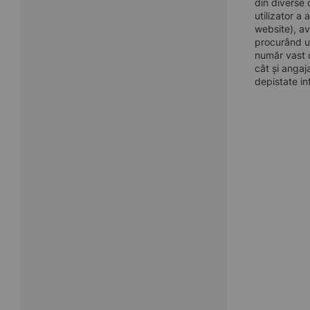
din diverse 
utilizator a
website), av
procurând u
număr vast d
cât și angaj
depistate in