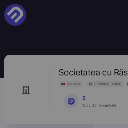
Societatea cu Ră
Moldova
1005604005450
5
Activități nelicențiate