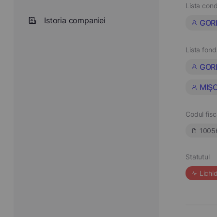
Lista cond
Istoria companiei
GOR
Lista fond
GOR
MIŞC
Codul fisc
1005
Statutul
Lichi