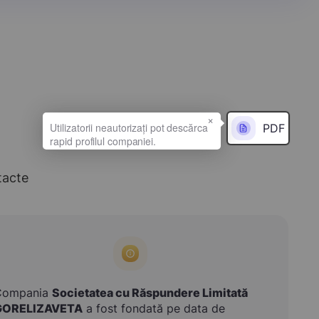
×
PDF
tacte
Compania
Societatea cu Răspundere Limitată
GORELIZAVETA
a fost fondată pe data de