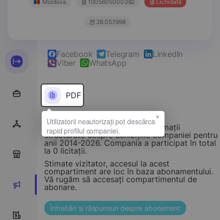
Moldova
1005605000382
Lichidată
26.05.1998
Facebook
Telegram
LinkedIn
Viber
WhatsApp
PDF
×
Acest compartiment oferă informații
structurate despre achizițiile companiei pentru
anii 2014-2026. Compania a participat în total
la 0 licitații.
0
Stimate vizitator, accesul la acest
compartiment are loc în baza abonamentului.
Vă rugăm să accesați compartimentul de
0
abonare.
Întrebări și răspunsuri despre abonament
0