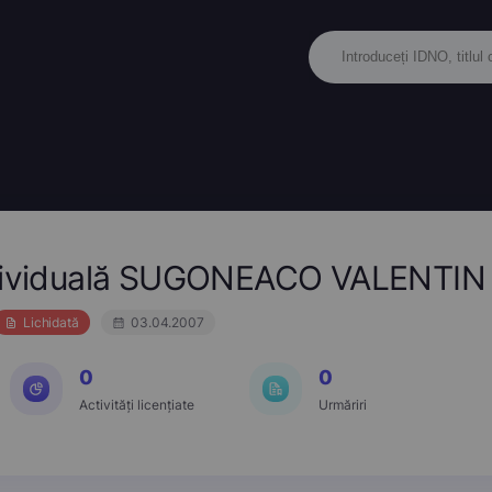
Individuală SUGONEACO VALENTIN
Lichidată
03.04.2007
0
0
Activități licențiate
Urmăriri