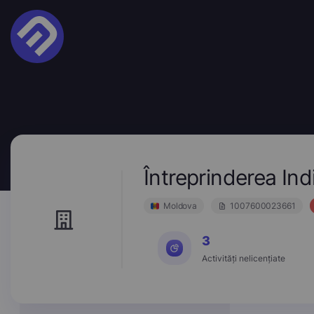
Întreprinderea 
Moldova
1007600023661
3
Activități nelicențiate