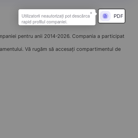
×
PDF
ompaniei pentru anii 2014-2026. Compania a participat
onamentului. Vă rugăm să accesați compartimentul de