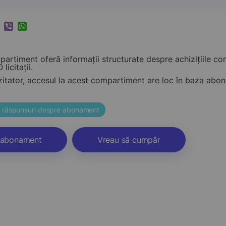
k
ram
nkedIn
Viber
WhatsApp
artiment oferă informații structurate despre achizițiile c
 licitații.
zitator, accesul la acest compartiment are loc în baza ab
și răspunsuri despre abonament
abonament
Vreau să cumpăr