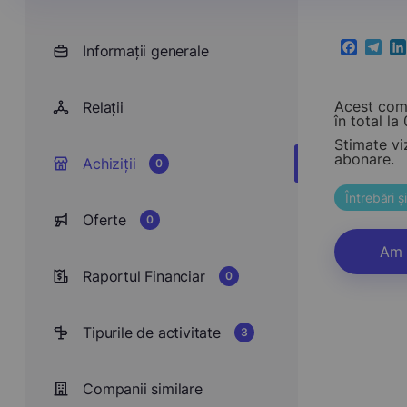
Informații generale
Faceboo
Teleg
Li
Acest comp
Relații
în total la 0
Stimate vi
abonare.
Achiziții
0
Întrebări 
Oferte
0
Am 
Raportul Financiar
0
Tipurile de activitate
3
Companii similare