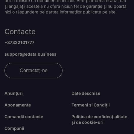
pot fi folosite ca documente oficiale. Atât platforma eData, cât
și angajații acesteia nu oferă niciun fel de garanție și nu poartă
nici o răspundere pe partea informaților publicate pe site.
Contacte
+37322101777
support@edata.business
Contactați-ne
Anunțuri
Date deschise
Abonamente
Termeni și Condiții
Comandă contacte
Politica de confidențialitate
și de cookie-uri
Companii