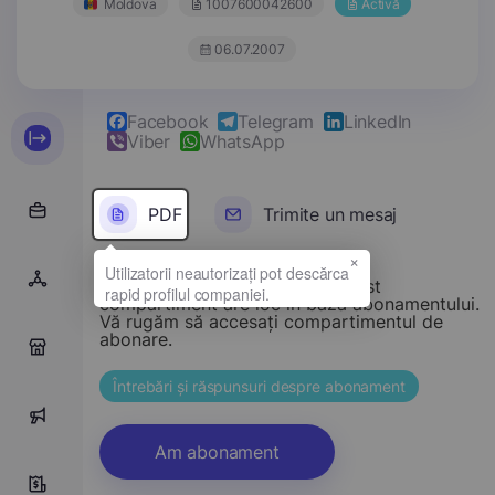
Moldova
1007600042600
Activă
06.07.2007
Facebook
Telegram
LinkedIn
Viber
WhatsApp
PDF
Trimite un mesaj
×
Stimate vizitator, accesul la acest
compartiment are loc în baza abonamentului.
Vă rugăm să accesați compartimentul de
abonare.
0
Întrebări și răspunsuri despre abonament
0
Am abonament
1