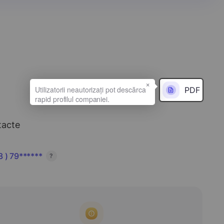
×
PDF
tacte
 ) 79******
?