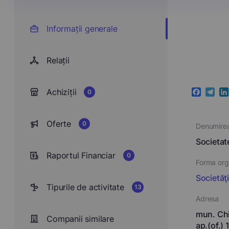
Informații generale
Relații
Achiziții
0
Faceboo
Teleg
Li
Oferte
0
Denumire
Societa
Raportul Financiar
0
Forma orga
Societăţ
Tipurile de activitate
13
Adresa
mun. Chi
Companii similare
ap.(of.) 