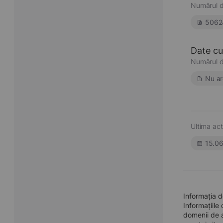
Numărul d
5062
Date cu 
Numărul d
Nu ar
Ultima act
15.0
Informația 
Informațiile
domenii de a