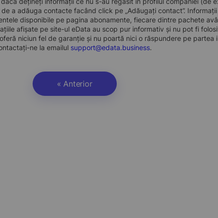
, dacă dețineți informații ce nu s-au regăsit în profilul companiei (d
a de a adăuga contacte facând click pe „Adăugați contact”. Informați
ntele disponibile pe pagina abonamente, fiecare dintre pachete avân
ațiile afișate pe site-ul eData au scop pur informativ și nu pot fi folo
oferă niciun fel de garanție și nu poartă nici o răspundere pe partea i
ontactați-ne la emailul
support@edata.business
.
« Anterior