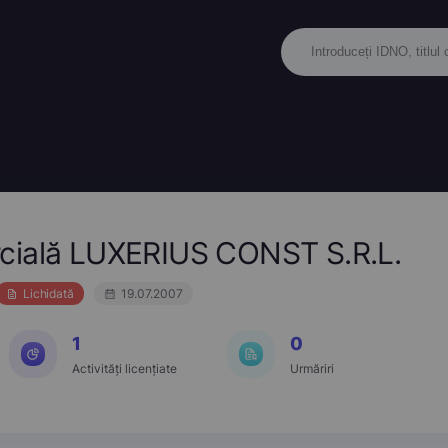
cială LUXERIUS CONST S.R.L.
Lichidată
19.07.2007
1
0
Activități licențiate
Urmăriri