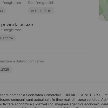
e înregistrare
Data înregistrării
41
01.11.2010
privire la accize
e înregistrare
e accize
ualizare a datelor companiei
6.2026
despre compania Societatea Comercială LUXERIUS CONST S.R.L., înfiin
 despre companii sunt actualizate în timp real, din surse veridice. Astfe
ctivitate economică și dezvăluind imaginea agenților economici care pre