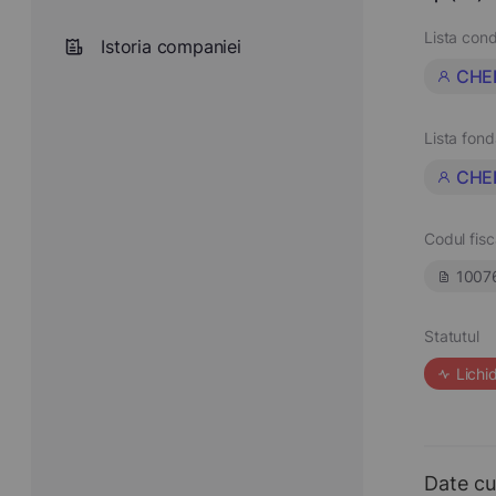
Lista cond
Istoria companiei
CHE
Lista fond
CHE
Codul fisc
1007
Statutul
Lichi
Date cu