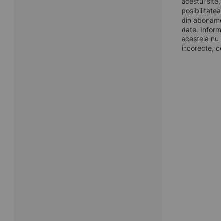
acestui site
posibilitate
din aboname
date. Inform
acesteia nu 
incorecte, c