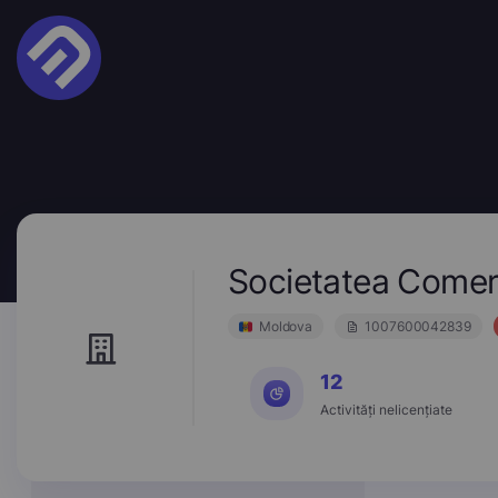
Societatea Comer
Moldova
1007600042839
12
Activități nelicențiate