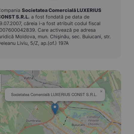
Compania
Societatea Comercială LUXERIUS
ONST S.R.L.
a fost fondată pe data de
9.07.2007, căreia i-a fost atribuit codul fiscal
007600042839. Care activează pe adresa
uridică Moldova, mun. Chişinău, sec. Buiucani, str.
eleanu Liviu, 5/Z, ap.(of.) 197A
×
Societatea Comercială LUXERIUS CONST S.R.L.