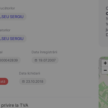
ucătorilor
C
LSEU SERGIU
1
1
j
atorilor
D
LSEU SERGIU
al
Data înregistrării
600042839
19.07.2007
+
−
Data lichidarii
dată
23.10.2018
 privire la TVA