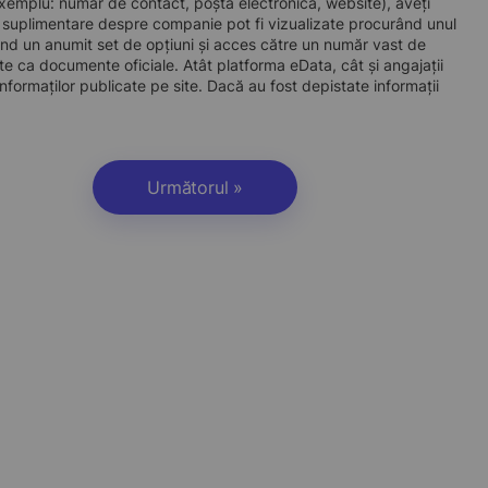
e exemplu: număr de contact, poștă electronică, website), aveți
i suplimentare despre companie pot fi vizualizate procurând unul
d un anumit set de opțiuni și acces către un număr vast de
site ca documente oficiale. Atât platforma eData, cât și angajații
nformaților publicate pe site. Dacă au fost depistate informații
Următorul »