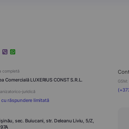
k
ram
nkedIn
Viber
WhatsApp
a completă
Con
tea Comercială LUXERIUS CONST S.R.L.
GSM:
(+373
nizatorico-juridică
i cu răspundere limitată
şinău, sec. Buiucani, str. Deleanu Liviu, 5/Z,
197A