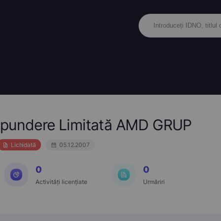
spundere Limitată AMD GRUP
Lichidată
05.12.2007
0
0
Activități licențiate
Urmăriri