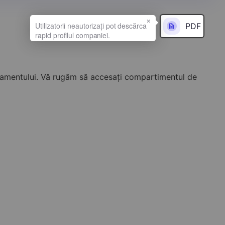
×
PDF
onamentului. Vă rugăm să accesați compartimentul de