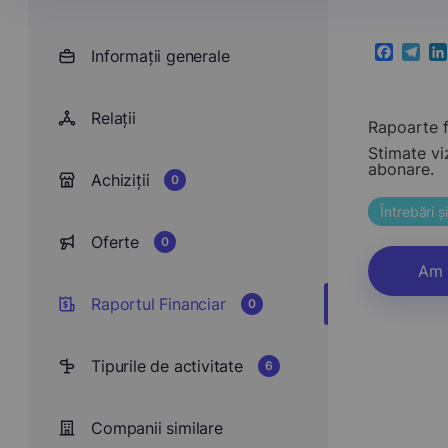
Informații generale
Faceboo
Teleg
Li
Relații
Rapoarte f
Stimate vi
abonare.
Achiziții
0
Întrebări 
Oferte
0
Am 
Raportul Financiar
0
Tipurile de activitate
6
Companii similare