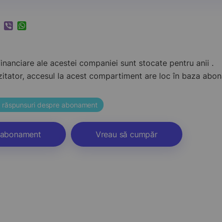
k
ram
nkedIn
Viber
WhatsApp
inanciare ale acestei companiei sunt stocate pentru anii .
zitator, accesul la acest compartiment are loc în baza ab
și răspunsuri despre abonament
abonament
Vreau să cumpăr