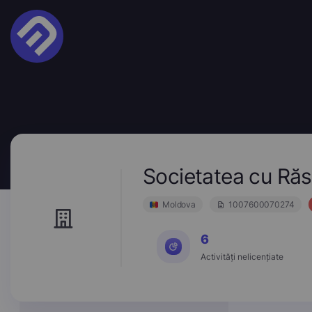
Societatea cu Ră
Moldova
1007600070274
6
Activități nelicențiate