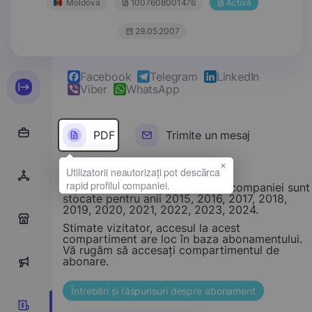
Moldova
1007608001476
Activă
29.05.2007
Facebook
Telegram
LinkedIn
Viber
WhatsApp
PDF
Trimite un mesaj
×
Rapoarte financiare ale acestei companiei sunt
stocate pentru anii 2015, 2016, 2017, 2018,
2019, 2020, 2021, 2022, 2023, 2024.
0
Stimate vizitator, accesul la acest
compartiment are loc în baza abonamentului.
Vă rugăm să accesați compartimentul de
abonare.
0
Întrebări și răspunsuri despre abonament
10