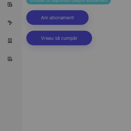
Întrebări și răspunsuri despre abonament
10
Am abonament
5
Vreau să cumpăr