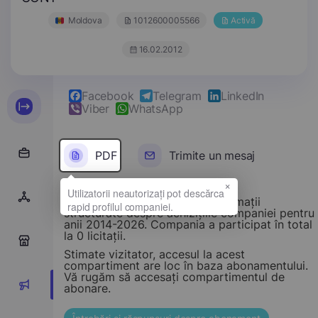
Moldova
1012600005566
Activă
16.02.2012
Facebook
Telegram
LinkedIn
Viber
WhatsApp
PDF
Trimite un mesaj
×
Acest compartiment oferă informații
structurate despre achizițiile companiei pentru
anii 2014-2026. Compania a participat în total
la 0 licitații.
0
Stimate vizitator, accesul la acest
compartiment are loc în baza abonamentului.
Vă rugăm să accesați compartimentul de
0
abonare.