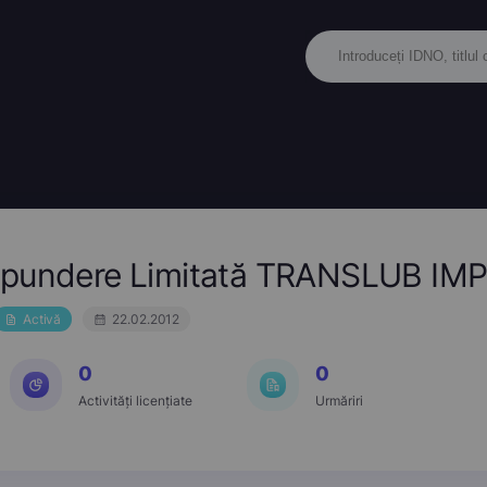
spundere Limitată TRANSLUB IM
Activă
22.02.2012
0
0
Activități licențiate
Urmăriri