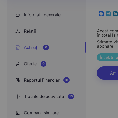
Informații generale
Faceboo
Teleg
Li
Acest comp
Relații
în total la 0
Stimate vi
abonare.
Achiziții
0
Întrebări 
Oferte
0
Am 
Raportul Financiar
10
Tipurile de activitate
13
Companii similare