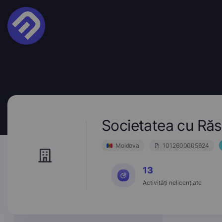
Societatea cu Ră
Moldova
1012600005924
13
Activități nelicențiate