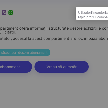
k
ram
nkedIn
Viber
WhatsApp
artiment oferă informații structurate despre achizițiile c
 licitații.
zitator, accesul la acest compartiment are loc în baza ab
și răspunsuri despre abonament
abonament
Vreau să cumpăr