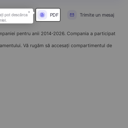
×
PDF
Trimite un mesaj
ompaniei pentru anii 2014-2026. Compania a participat
onamentului. Vă rugăm să accesați compartimentul de