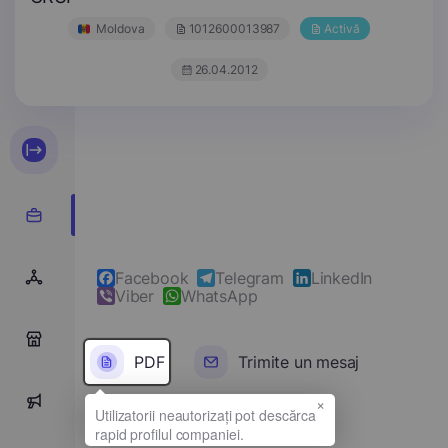
Moldova
1012600013987
Activă
26.04.2012
Facebook
Telegram
LinkedIn
Viber
WhatsApp
0
PDF
Trimite un mesaj
×
0
Denumirea completă