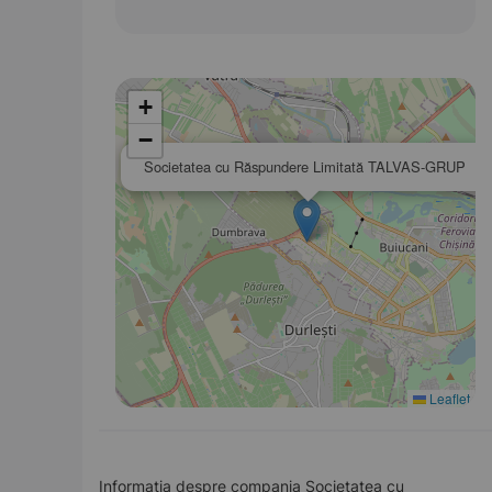
+
−
×
Societatea cu Răspundere Limitată TALVAS-GRUP
Leaflet
Informația despre compania Societatea cu