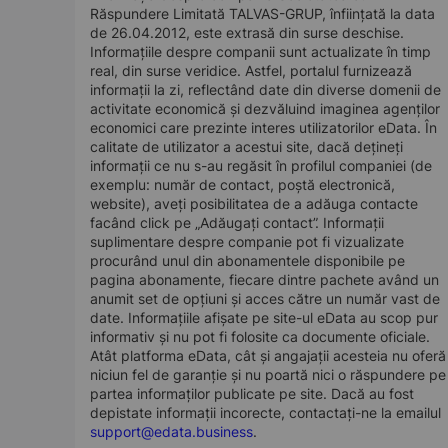
Răspundere Limitată TALVAS-GRUP, înființată la data
de 26.04.2012, este extrasă din surse deschise.
Informațiile despre companii sunt actualizate în timp
real, din surse veridice. Astfel, portalul furnizează
informații la zi, reflectând date din diverse domenii de
activitate economică și dezvăluind imaginea agenților
economici care prezinte interes utilizatorilor eData. În
calitate de utilizator a acestui site, dacă dețineți
informații ce nu s-au regăsit în profilul companiei (de
exemplu: număr de contact, poștă electronică,
website), aveți posibilitatea de a adăuga contacte
facând click pe „Adăugați contact”. Informații
suplimentare despre companie pot fi vizualizate
procurând unul din abonamentele disponibile pe
pagina abonamente, fiecare dintre pachete având un
anumit set de opțiuni și acces către un număr vast de
date. Informațiile afișate pe site-ul eData au scop pur
informativ și nu pot fi folosite ca documente oficiale.
Atât platforma eData, cât și angajații acesteia nu oferă
niciun fel de garanție și nu poartă nici o răspundere pe
partea informaților publicate pe site. Dacă au fost
depistate informații incorecte, contactați-ne la emailul
support@edata.business
.