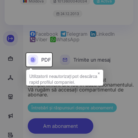
Moldova
1013600040034
Activă
24.12.2013
Facebook
Telegram
LinkedIn
Viber
WhatsApp
PDF
Trimite un mesaj
×
Stimate vizitator, accesul la acest
compartiment are loc în baza abonamentului.
Vă rugăm să accesați compartimentul de
abonare.
0
Întrebări și răspunsuri despre abonament
0
Am abonament
9