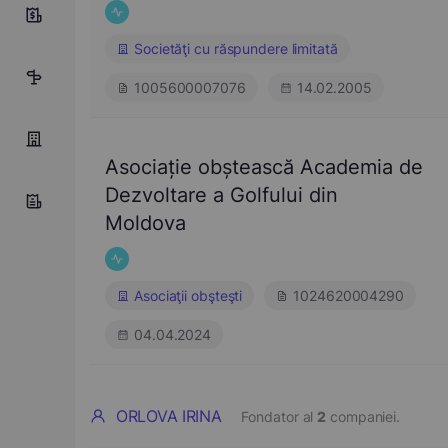
10
Societăţi cu răspundere limitată
15
1005600007076
14.02.2005
Asociație obștească Academia de
Dezvoltare a Golfului din
Moldova
Asociaţii obşteşti
1024620004290
04.04.2024
ORLOVA IRINA
Fondator al
2
companiei.