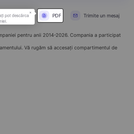
×
PDF
Trimite un mesaj
ompaniei pentru anii 2014-2026. Compania a participat
onamentului. Vă rugăm să accesați compartimentul de