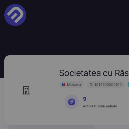
Societatea cu R
Moldova
1014600000510
9
Activități nelicențiate