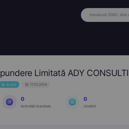
ăspundere Limitată ADY CONSULT
Activă
17.01.2014
0
0
Activități licențiate
Urmăriri