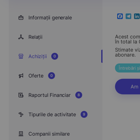
Informații generale
Faceboo
Teleg
Li
Acest comp
Relații
în total la 0
Stimate vi
abonare.
Achiziții
0
Întrebări 
Oferte
0
Am 
Raportul Financiar
8
Tipurile de activitate
9
Companii similare