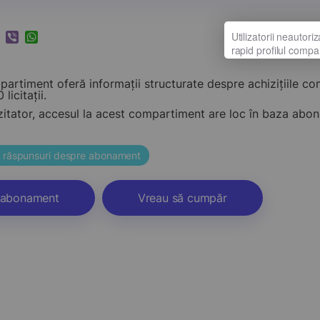
k
ram
nkedIn
Viber
WhatsApp
artiment oferă informații structurate despre achizițiile c
 licitații.
zitator, accesul la acest compartiment are loc în baza ab
și răspunsuri despre abonament
abonament
Vreau să cumpăr