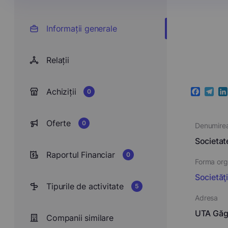
Informații generale
Relații
Achiziții
0
Faceboo
Teleg
Li
Oferte
0
Denumire
Societa
Raportul Financiar
0
Forma orga
Societăţ
Tipurile de activitate
5
Adresa
UTA Găgă
Companii similare