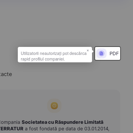
×
PDF
tacte
Compania
Societatea cu Răspundere Limitată
TERRATUR
a fost fondată pe data de 03.01.2014,