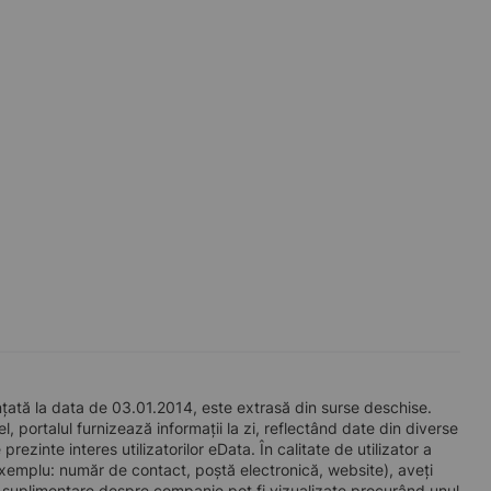
ată la data de 03.01.2014, este extrasă din surse deschise.
l, portalul furnizează informații la zi, reflectând date din diverse
zinte interes utilizatorilor eData. În calitate de utilizator a
e exemplu: număr de contact, poștă electronică, website), aveți
i suplimentare despre companie pot fi vizualizate procurând unul