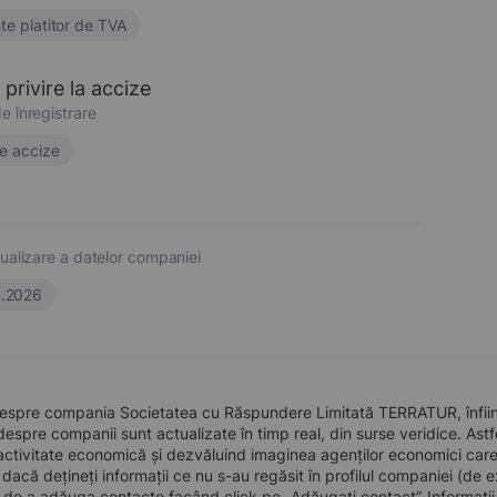
te platitor de TVA
privire la accize
e înregistrare
e accize
ualizare a datelor companiei
6.2026
despre compania Societatea cu Răspundere Limitată TERRATUR, înființ
 despre companii sunt actualizate în timp real, din surse veridice. Astfe
ctivitate economică și dezvăluind imaginea agenților economici care pre
, dacă dețineți informații ce nu s-au regăsit în profilul companiei (d
a de a adăuga contacte facând click pe „Adăugați contact”. Informați