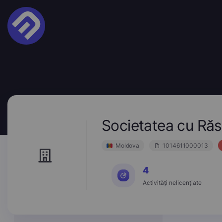
Societatea cu Ră
Moldova
1014611000013
4
Activități nelicențiate