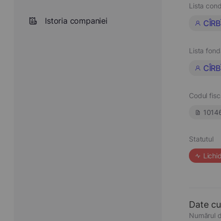
Lista cond
Istoria companiei
CÎRB
Lista fond
CÎRB
Codul fisc
1014
Statutul
Lichi
Date cu
Numărul d