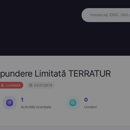
spundere Limitată TERRATUR
Lichidată
03.01.2014
1
0
Activități licențiate
Urmăriri