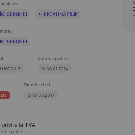
c
ucătorilor
C
ÎIC SERGHEI
BREAHNĂ FILIP
G
atorilor
ÎIC SERGHEI
al
Data înregistrării
611000013
03.01.2014
Data lichidarii
dată
15.06.2017
 privire la TVA
e înregistrare