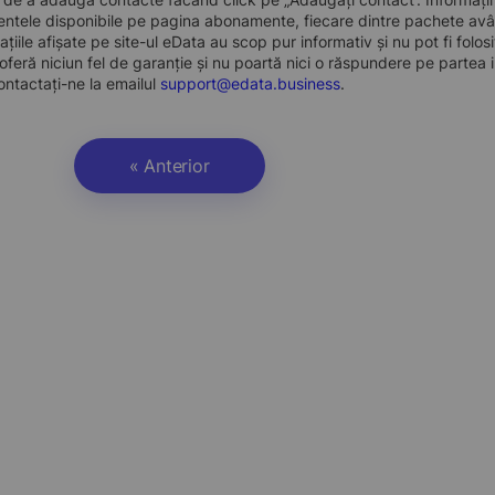
ntele disponibile pe pagina abonamente, fiecare dintre pachete avân
ațiile afișate pe site-ul eData au scop pur informativ și nu pot fi folo
oferă niciun fel de garanție și nu poartă nici o răspundere pe partea i
ontactați-ne la emailul
support@edata.business
.
« Anterior