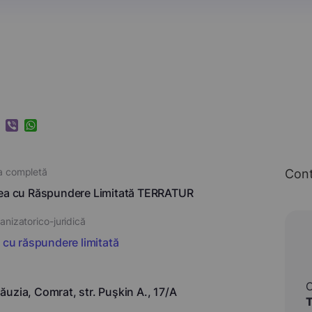
k
ram
nkedIn
Viber
WhatsApp
a completă
Con
tea cu Răspundere Limitată TERRATUR
nizatorico-juridică
i cu răspundere limitată
uzia, Comrat, str. Puşkin A., 17/A