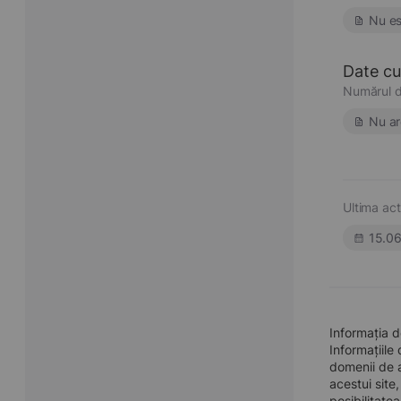
Nu es
Date cu 
Numărul d
Nu ar
Ultima act
15.0
Informația 
Informațiile
domenii de a
acestui site
posibilitate