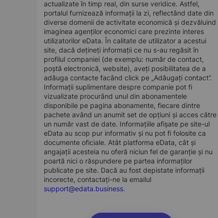
actualizate în timp real, din surse veridice. Astfel,
portalul furnizează informații la zi, reflectând date din
diverse domenii de activitate economică și dezvăluind
imaginea agenților economici care prezinte interes
utilizatorilor eData. În calitate de utilizator a acestui
site, dacă dețineți informații ce nu s-au regăsit în
profilul companiei (de exemplu: număr de contact,
poștă electronică, website), aveți posibilitatea de a
adăuga contacte facând click pe „Adăugați contact”.
Informații suplimentare despre companie pot fi
vizualizate procurând unul din abonamentele
disponibile pe pagina abonamente, fiecare dintre
pachete având un anumit set de opțiuni și acces către
un număr vast de date. Informațiile afișate pe site-ul
eData au scop pur informativ și nu pot fi folosite ca
documente oficiale. Atât platforma eData, cât și
angajații acesteia nu oferă niciun fel de garanție și nu
poartă nici o răspundere pe partea informaților
publicate pe site. Dacă au fost depistate informații
incorecte, contactați-ne la emailul
support@edata.business
.