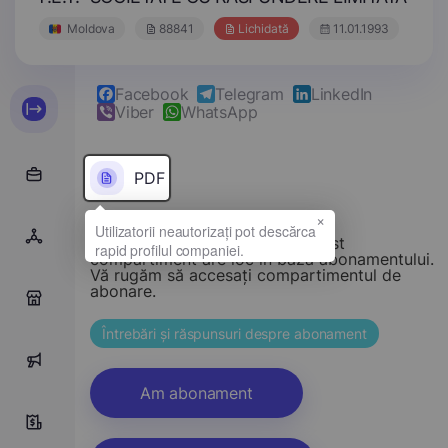
Moldova
88841
Lichidată
11.01.1993
Facebook
Telegram
LinkedIn
Viber
WhatsApp
PDF
×
Stimate vizitator, accesul la acest
compartiment are loc în baza abonamentului.
Vă rugăm să accesați compartimentul de
abonare.
0
Întrebări și răspunsuri despre abonament
0
Am abonament
0