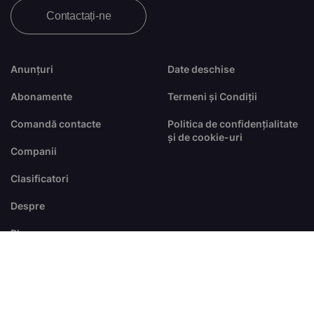
Contactați-ne
Anunțuri
Date deschise
Abonamente
Termeni și Condiții
Comandă contacte
Politica de confidențialitate
și de cookie-uri
Companii
Clasificatori
Despre
Blog
FAQ
© Toate drepturile sunt rezervate
dezvoltat de
RTS