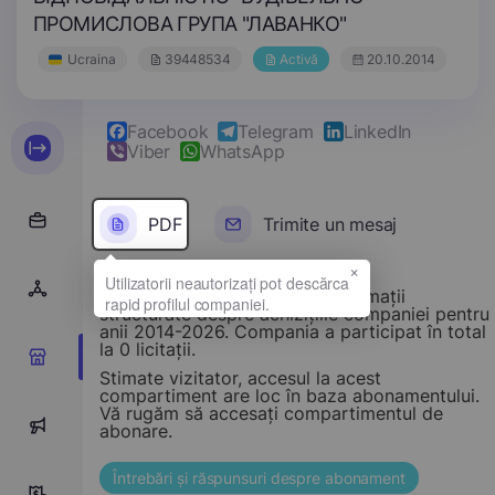
ПРОМИСЛОВА ГРУПА "ЛАВАНКО"
Ucraina
39448534
Activă
20.10.2014
Facebook
Telegram
LinkedIn
Viber
WhatsApp
PDF
Trimite un mesaj
×
Acest compartiment oferă informații
structurate despre achizițiile companiei pentru
anii 2014-2026. Compania a participat în total
la 0 licitații.
0
Stimate vizitator, accesul la acest
compartiment are loc în baza abonamentului.
Vă rugăm să accesați compartimentul de
0
abonare.
Întrebări și răspunsuri despre abonament
0