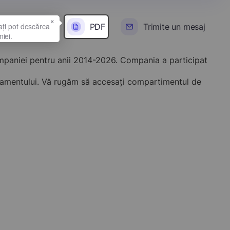
×
PDF
Trimite un mesaj
ompaniei pentru anii 2014-2026. Compania a participat
onamentului. Vă rugăm să accesați compartimentul de