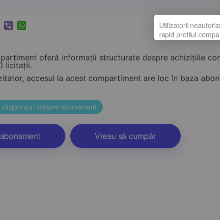
k
ram
nkedIn
Viber
WhatsApp
artiment oferă informații structurate despre achizițiile c
 licitații.
zitator, accesul la acest compartiment are loc în baza ab
și răspunsuri despre abonament
abonament
Vreau să cumpăr