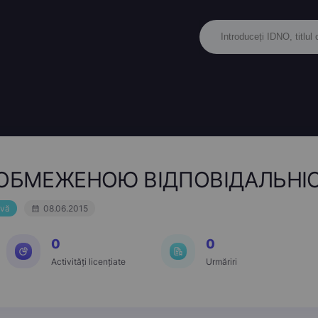
ОБМЕЖЕНОЮ ВІДПОВІДАЛЬНІС
ivă
08.06.2015
0
0
Activități licențiate
Urmăriri