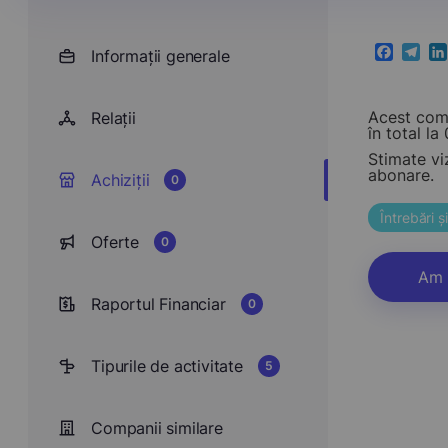
Informații generale
Faceboo
Teleg
Li
Acest comp
Relații
în total la 0
Stimate vi
abonare.
Achiziții
0
Întrebări 
Oferte
0
Am 
Raportul Financiar
0
Tipurile de activitate
5
Companii similare