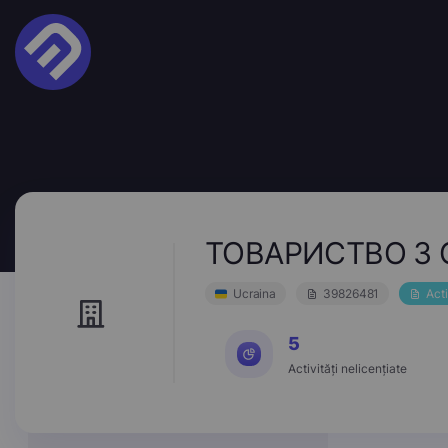
ТОВАРИСТВО З 
Ucraina
39826481
Act
5
Activități nelicențiate