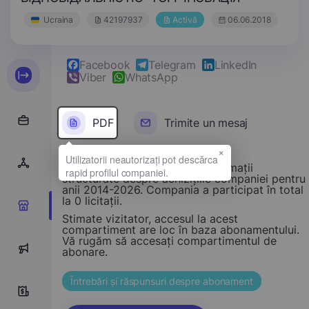
Ucraina
42197937
Activă
06.06.2018
Facebook
Telegram
LinkedIn
Viber
WhatsApp
PDF
Trimite un mesaj
×
Acest compartiment oferă informații
structurate despre achizițiile companiei pentru
anii 2014-2026. Compania a participat în total
la 0 licitații.
0
Stimate vizitator, accesul la acest
compartiment are loc în baza abonamentului.
Vă rugăm să accesați compartimentul de
0
abonare.
Întrebări și răspunsuri despre abonament
0