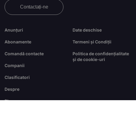
Contactați-ne
Anunțuri
Date deschise
Abonamente
Termeni și Condiții
Comandă contacte
Politica de confidențialitate
și de cookie-uri
Companii
Clasificatori
Despre
Blog
FAQ
© Toate drepturile sunt rezervate
dezvoltat de
RTS