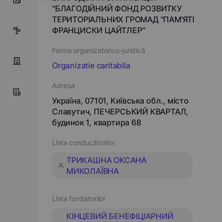
"БЛАГОДІЙНИЙ ФОНД РОЗВИТКУ
ТЕРИТОРІАЛЬНИХ ГРОМАД "ПАМ'ЯТІ
ФРАНЦИСКИ ЦАЙТЛЕР"
4
Forma organizatorico-juridică
Organizatie caritabila
Adresa
Україна, 07101, Київська обл., місто
Славутич, ПЕЧЕРСЬКИЙ КВАРТАЛ,
будинок 1, квартира 68
Lista conducătorilor
ТРИКАШНА ОКСАНА
МИКОЛАЇВНА
Lista fondatorilor
КІНЦЕВИЙ БЕНЕФІЦІАРНИЙ