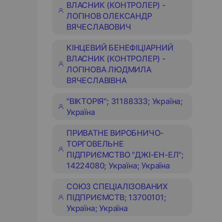
ВЛАСНИК (КОНТРОЛЕР) -
ЛОГІНОВ ОЛЕКСАНДР
ВЯЧЕСЛАВОВИЧ
КІНЦЕВИЙ БЕНЕФІЦІАРНИЙ
ВЛАСНИК (КОНТРОЛЕР) -
ЛОГІНОВА ЛЮДМИЛА
ВЯЧЕСЛАВІВНА
"ВІКТОРІЯ"; 31188333; Україна;
Україна
ПРИВАТНЕ ВИРОБНИЧО-
ТОРГОВЕЛЬНЕ
ПІДПРИЄМСТВО "ДЖІ-ЕН-ЕЛ";
14224080; Україна; Україна
СОЮЗ СПЕЦІАЛІЗОВАНИХ
ПІДПРИЄМСТВ; 13700101;
Україна; Україна