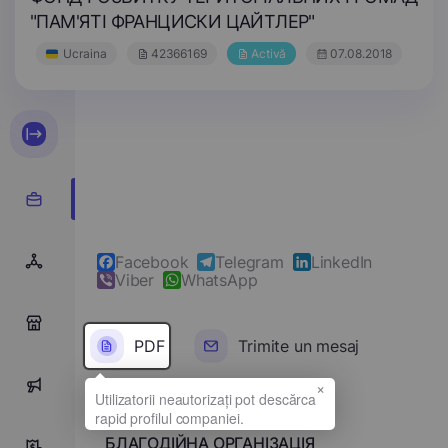
"ПАМ'ЯТІ ФРАНЦИСКИ ЦАЙТЛЕР"
Ucraina
42366169
Activă
07.08.2018
Facebook
Telegram
LinkedIn
Viber
WhatsApp
0
PDF
Trimite un mesaj
×
0
Denumirea completă
БЛАГОДІЙНА ОРГАНІЗАЦІЯ
0