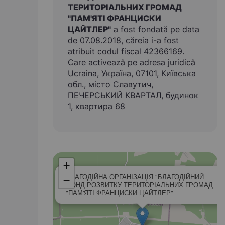
ТЕРИТОРІАЛЬНИХ ГРОМАД
"ПАМ'ЯТІ ФРАНЦИСКИ
ЦАЙТЛЕР"
a fost fondată pe data
de 07.08.2018, căreia i-a fost
atribuit codul fiscal 42366169.
Care activează pe adresa juridică
Ucraina, Україна, 07101, Київська
обл., місто Славутич,
ПЕЧЕРСЬКИЙ КВАРТАЛ, будинок
1, квартира 68
+
БЛАГОДІЙНА ОРГАНІЗАЦІЯ "БЛАГОДІЙНИЙ
−
ФОНД РОЗВИТКУ ТЕРИТОРІАЛЬНИХ ГРОМАД
"ПАМ'ЯТІ ФРАНЦИСКИ ЦАЙТЛЕР"