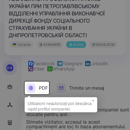
УКРАЇНИ ПРИ ПЕТРОПАВЛІВСЬКОМУ
ВІДДІЛЕННІ УПРАВЛІННЯ ВИКОНАВЧОЇ
ДИРЕКЦІЇ ФОНДУ СОЦІАЛЬНОГО
СТРАХУВАННЯ УКРАЇНИ В
ДНІПРОПЕТРОВСЬКІЙ ОБЛАСТІ
Ucraina
42444655
Activă
06.09.2018
Facebook
Telegram
LinkedIn
Viber
WhatsApp
PDF
Trimite un mesaj
×
Rapoarte financiare ale acestei companiei sunt
stocate pentru anii .
Stimate vizitator, accesul la acest
0
compartiment are loc în baza abonamentului.